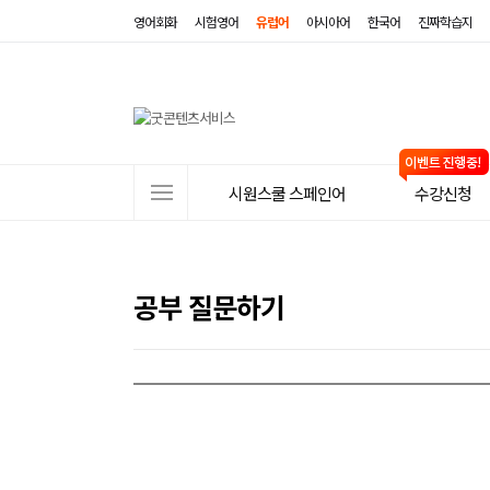
영어회화
시험영어
유럽어
아시아어
한국어
진짜학습지
사
시원스쿨 스페인어
수강신청
이
트
메
공부 질문하기
뉴