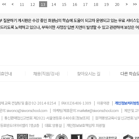
11
12
13
14
15
16
17
18
19
20
부 질문하기 게시판은 수강 중인 회원님의 학습에 도움이 되고자 운영되고 있는 무료 서비스입
변드리도록 노력하고 있으나, 부득이한 사정상 답변 지연이 발생할 수 있고 관련하여 보상은 어
제휴안내
채용(직원/강사)
찾아오시는 길
다른 학습도
체 교육 컨설팅 및 출강
02-2014-8254
|
FAX
02)6406-1309
|
이용약관
|
개인정보처리방
문의:
siwoncs@siwonschool.com
|
마케팅/제휴문의:
marketer@siwonschool.com
|
제안 및 고
|
통신판매업신고번호: 제
2021
-서울영등포
-0400
호
[정보조회]
|
원격평생교육시설 신고번호: 남
영등포반도아이비밸리 7층,8층
|
대표: 양홍걸
|
개인정보보호책임자: 최광철