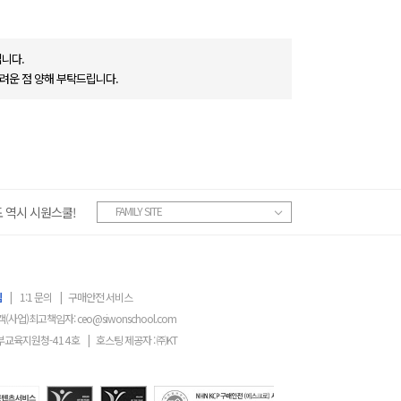
니다.
려운 점 양해 부탁드립니다.
 역시 시원스쿨!
FAMILY SITE
침
|
1:1 문의
|
구매안전 서비스
객(사업)최고책임자:
ceo@siwonschool.com
부교육지원청-
414
호
|
호스팅 제공자 : ㈜KT