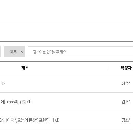
제목
작성자
(1)
정승*
인어]
más의 위치 (1)
김소*
24페이지 \'오늘의 문장\' 표현할 때 (1)
김소*