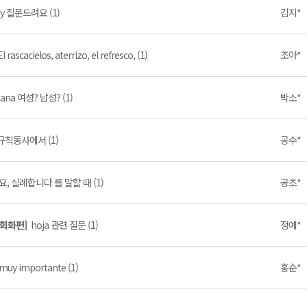
y 질문드려요 (1)
김지*
cacielos, aterrizo, el refresco, (1)
조아*
ana 여성? 남성? (1)
박소*
규칙동사에서 (1)
공수*
, 실례합니다 를 말할 때 (1)
공초*
 회화편]
hoja 관련 질문 (1)
정예*
 muy importante (1)
홍순*