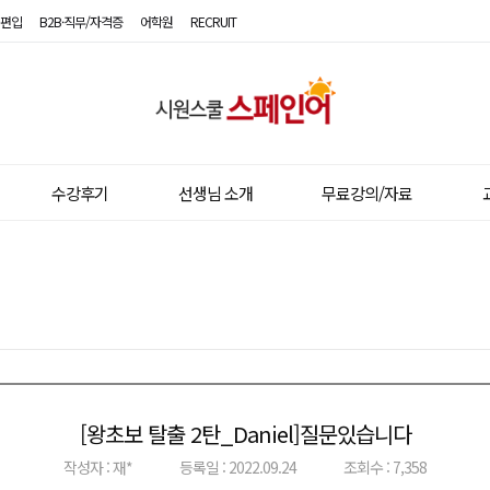
편입
B2B·직무/자격증
어학원
RECRUIT
시
원
스
수강후기
선생님 소개
무료강의/자료
쿨
스
페
인
어
[왕초보 탈출 2탄_Daniel]질문있습니다
이전글
다음글
작성자 : 재*
등록일 : 2022.09.24
조회수 : 7,358