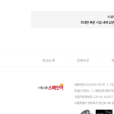
※공
최대한 빠른 시일 내에 답
회사소개
단체수강
대표번호
02)6409-0878
|
기업
㈜골드앤에스
|
대표번호/통번역
사업자등록번호:
120-81-63837
서울특별시 영등포구 영신로 166 