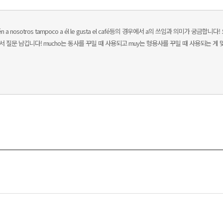
ién a nosotros tampoco a él le gusta el café등의 경우에서 a의 쓰임과 의미가
 궁금해서 질문 남깁니다! mucho는 동사를 꾸밀 때 사용되고 muy는 형용사를 꾸밀 때 사용되는 게