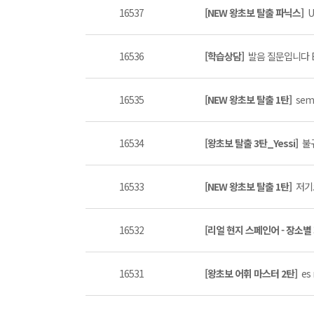
16537
[NEW 왕초보 탈출 파닉스]
U
16536
[학습상담]
발음 질문입니다 El ras
16535
[NEW 왕초보 탈출 1탄]
sem
16534
[왕초보 탈출 3탄_Yessi]
불
16533
[NEW 왕초보 탈출 1탄]
저기요
16532
[리얼 현지 스페인어 - 장소별
16531
[왕초보 어휘 마스터 2탄]
es