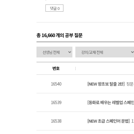
댓글 0
총 16,660 개
의 공부 질문
번호
16540
[NEW 왕초보 탈출 2탄]
징문 
16539
[동화로 배우는 레벨업 스페
16538
[NEW 초급 스페인어 문법]
1