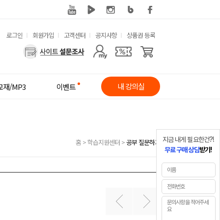
유
로그인
회원가입
고객센터
공지사항
상품권 등록
사
용
용
한
자
메
내 강의실
교재/MP3
이벤트
메
뉴
뉴
지금 내게 필요한건?!
홈
>
학습지원센터
>
공부 질문하기
무료 구매 상담
받기!