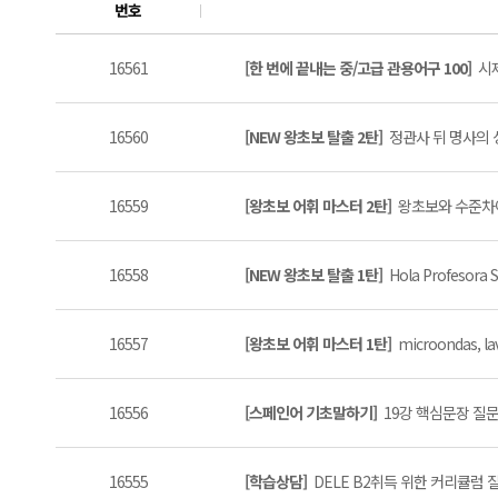
번호
16561
[한 번에 끝내는 중/고급 관용어구 100]
시제
16560
[NEW 왕초보 탈출 2탄]
정관사 뒤 명사의 성
16559
[왕초보 어휘 마스터 2탄]
왕초보와 수준차이
16558
[NEW 왕초보 탈출 1탄]
Hola Profesora S
16557
[왕초보 어휘 마스터 1탄]
microondas, lava
16556
[스페인어 기초말하기]
19강 핵심문장 질문이
16555
[학습상담]
DELE B2취득 위한 커리큘럼 