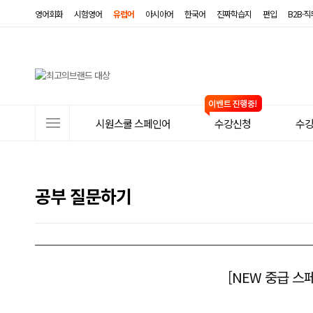
영어회화
시험영어
유럽어
아시아어
한국어
진짜학습지
편입
B2B·
사
시원스쿨 스페인어
수강신청
수
이
트
메
공부 질문하기
뉴
[NEW 중급 스페