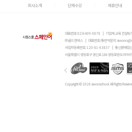
회사소개
단체수강
제휴안내
대표번호
02)6409-0878
|
기업체 교육 컨설팅 
㈜골드앤에스
|
대표번호/통번역문의:
siwoncs@
사업자등록번호:
120-81-63837
|
통신판매업신
서울특별시 영등포구 영신로 166 영등포반도아이비밸
Copyright ©
2026
siwonschool. All Rights Reserv