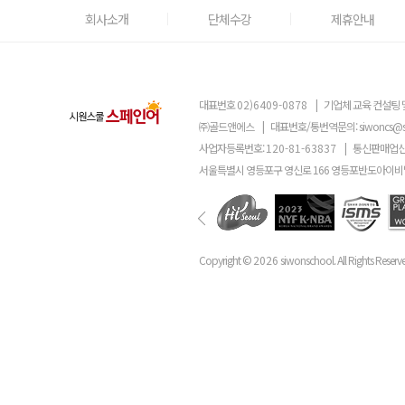
회사소개
단체수강
제휴안내
대표번호
02)6409-0878
|
기업체 교육 컨설팅 
㈜골드앤에스
|
대표번호/통번역문의:
siwoncs@
사업자등록번호:
120-81-63837
|
통신판매업신
서울특별시 영등포구 영신로 166 영등포반도아이비밸
Copyright ©
2026
siwonschool. All Rights Reserv