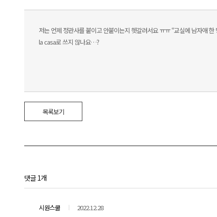
저는 언제 정관사를 붙이고 안붙이는지 헷갈려서요 ㅠㅠ “교실에 남자애 한 명이 있어” 에서
la casa로 쓰지 않나요…?
목록보기
댓글 1개
시원스쿨
2022.12.28