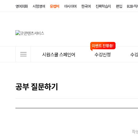
영어회화
시험영어
유럽어
아시아어
한국어
진짜학습지
편입
B2B·
사
시원스쿨 스페인어
수강신청
수
이
트
메
공부 질문하기
뉴
작성