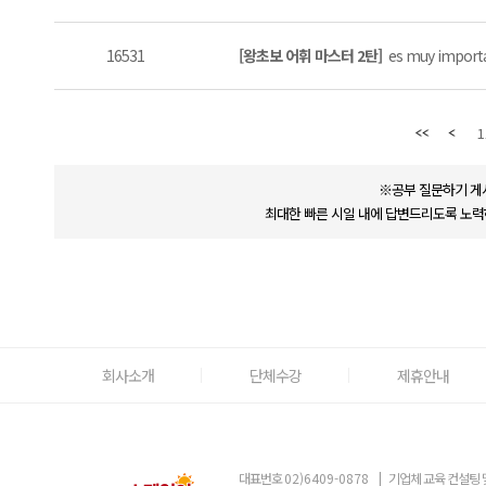
16531
[왕초보 어휘 마스터 2탄]
es muy importa
1
※공부 질문하기 게
최대한 빠른 시일 내에 답변드리도록 노력
회사소개
단체수강
제휴안내
대표번호
02)6409-0878
|
기업체 교육 컨설팅 