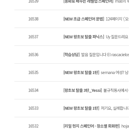
16539
[동화로 배우는 레벨업 스페인어]
más의 위
16538
[NEW 초급 스페인어 문법]
124페이지 \'오
16537
[NEW 왕초보 탈출 파닉스]
Uy 질문드려요 (
16536
[학습상담]
발음 질문입니다 El rascacielos, at
16535
[NEW 왕초보 탈출 1탄]
semana 여성? 남성
16534
[왕초보 탈출 3탄_Yessi]
불규칙동사에서 (
16533
[NEW 왕초보 탈출 1탄]
저기요, 실례합니다 
16532
[리얼 현지 스페인어 - 장소별 회화편]
hoj