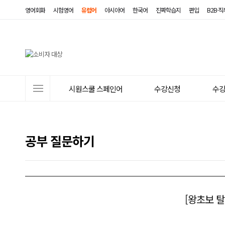
영어회화
시험영어
유럽어
아시아어
한국어
진짜학습지
편입
B2B·
사
시원스쿨 스페인어
수강신청
수
이
트
메
공부 질문하기
뉴
[왕초보 탈출 