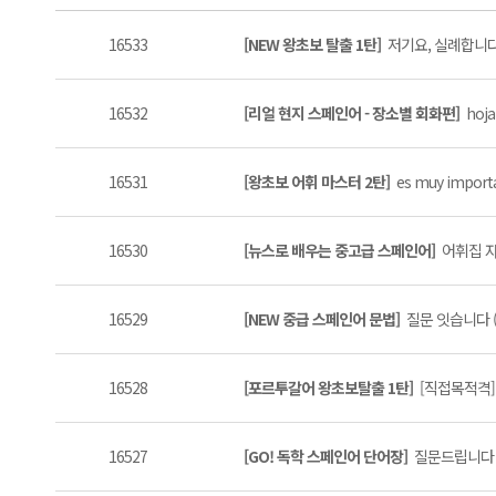
16533
[NEW 왕초보 탈출 1탄]
저기요, 실례합니다 
16532
[리얼 현지 스페인어 - 장소별 회화편]
hoj
16531
[왕초보 어휘 마스터 2탄]
es muy importa
16530
[뉴스로 배우는 중고급 스페인어]
어휘집 자료
16529
[NEW 중급 스페인어 문법]
질문 잇습니다 (
16528
[포르투갈어 왕초보탈출 1탄]
[직접목적격] t
16527
[GO! 독학 스페인어 단어장]
질문드립니다 (