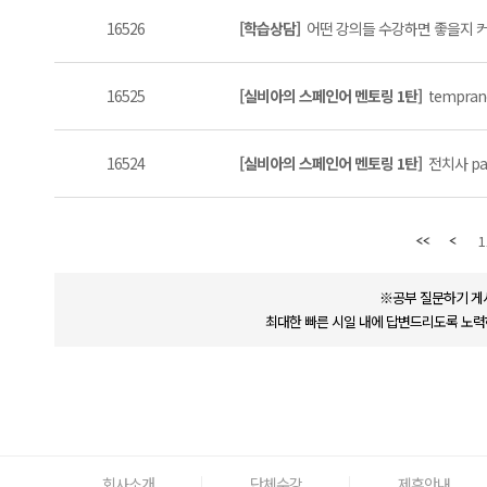
16526
[학습상담]
어떤 강의들 수강하면 좋을지 커
16525
[실비아의 스페인어 멘토링 1탄]
tempran
16524
[실비아의 스페인어 멘토링 1탄]
전치사 par
1
※공부 질문하기 게
최대한 빠른 시일 내에 답변드리도록 노력
회사소개
단체수강
제휴안내