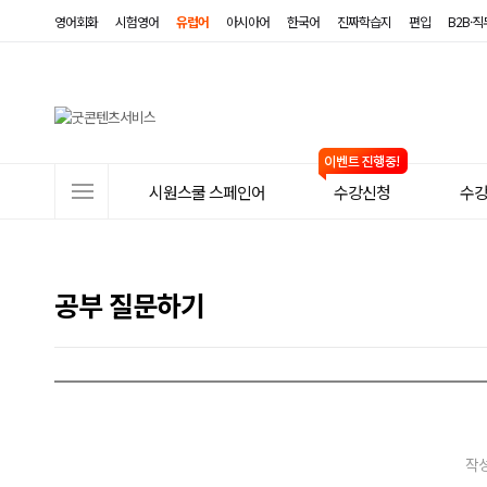
영어회화
시험영어
유럽어
아시아어
한국어
진짜학습지
편입
B2B·
사
시원스쿨 스페인어
수강신청
수
이
트
메
공부 질문하기
뉴
작성