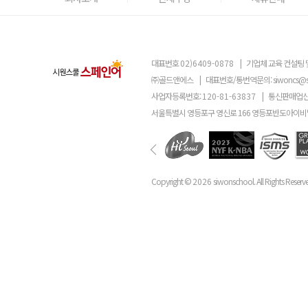
대표번호
02)6409-0878
|
기업체 교육 컨설팅 
㈜골드앤에스
|
대표번호/통번역문의:
siwoncs@
사업자등록번호:
120-81-63837
|
통신판매업신
서울특별시 영등포구 영신로 166 영등포반도아이비밸
Copyright ©
2026
siwonschool. All Rights Reserv