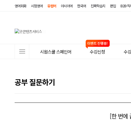
영어회화
시험영어
유럽어
아시아어
한국어
진짜학습지
편입
B2B·
사
시원스쿨 스페인어
수강신청
수
이
트
메
공부 질문하기
뉴
[한 번에