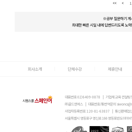
1
※공부 질문하기 게
최대한 빠른 시일 내에 답변드리도록 노력
회사소개
단체수강
제휴안내
대표번호
02)6409-0878
|
기업체 교육 컨설팅 
㈜골드앤에스
|
대표번호/통번역문의:
siwoncs@
사업자등록번호:
120-81-63837
|
통신판매업신
서울특별시 영등포구 영신로 166 영등포반도아이비밸