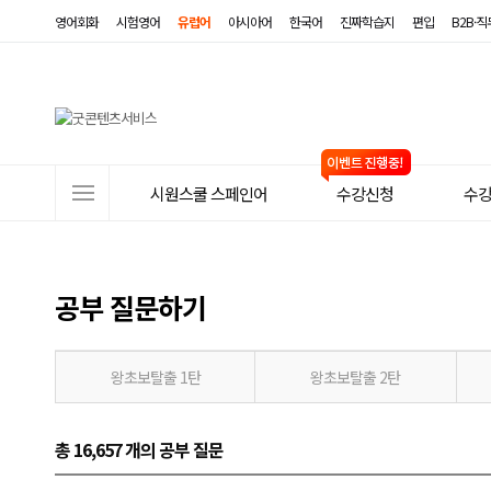
영어회화
시험영어
유럽어
아시아어
한국어
진짜학습지
편입
B2B·
사
시원스쿨 스페인어
수강신청
수
이
트
메
공부 질문하기
뉴
왕초보탈출 1탄
왕초보탈출 2탄
총 16,657 개
의 공부 질문