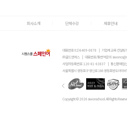
회사소개
단체수강
제휴안내
대표번호
02)6409-0878
|
기업체 교육 컨설팅 
㈜골드앤에스
|
대표번호/통번역문의:
siwoncs@
사업자등록번호:
120-81-63837
|
통신판매업신
서울특별시 영등포구 영신로 166 영등포반도아이비밸
Copyright ©
2026
siwonschool. All Rights Reserv