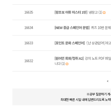
16635
[왕초보 어휘 마스터 1탄]
냉장고 (1)
16634
[NEW 중급 스페인어 문법]
퀴즈 10번 문제
16633
[포인트 문화 스페인어]
\'난 상관없어\'라고
[원어민 회화/청취 A2]
강의 노트 PDF 파
16632
니다 (1)
※공부 질문하기 게
최대한 빠른 시일 내에 답변드리도록 노력