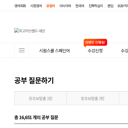
영어회화
시험영어
유럽어
아시아어
한국어
진짜학습지
편입
B2B·
사
시원스쿨 스페인어
수강신청
수
이
트
메
공부 질문하기
뉴
왕초보탈출 1탄
왕초보탈출 2탄
총 16,651 개
의 공부 질문