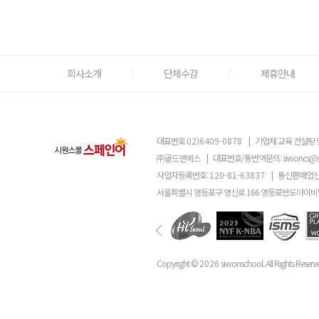
회사소개
단체수강
제휴안내
대표번호
02)6409-0878
|
기업체 교육 컨설팅 
㈜골드앤에스
|
대표번호/통번역문의:
siwoncs@
사업자등록번호:
120-81-63837
|
통신판매업신
서울특별시 영등포구 영신로 166 영등포반도아이비밸
Copyright ©
2026
siwonschool. All Rights Reserv