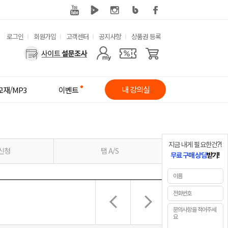
유
로그인
회원가입
고객센터
공지사항
상품권 등록
사
용
용
한
자
메
내 강의실
교재/MP3
이벤트
메
뉴
뉴
지금 내게 필요한건?!
신청
탭 A/S
무료 구매 상담
받기!