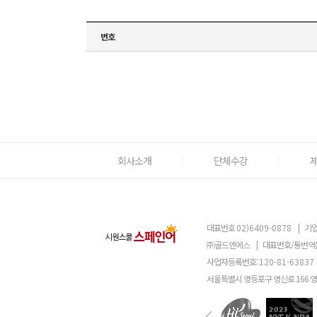
번호
회사소개
단체수강
대표번호
02)6409-0878
|
기업
㈜골드앤에스
|
대표번호/통번역
사업자등록번호:
120-81-63837
서울특별시 영등포구 영신로 166 