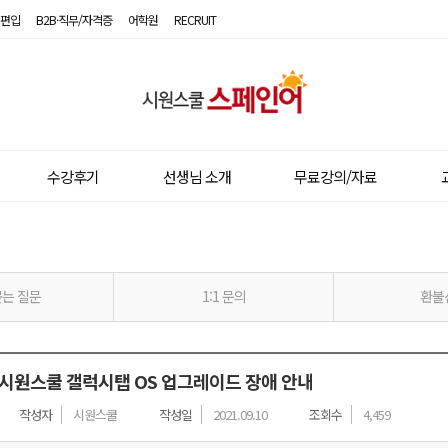
편입
B2B·직무/자격증
어학원
RECRUIT
시
원
스
수강후기
선생님 소개
무료강의/자료
쿨
스
페
는 질문
1:1 문의
환불
인
어
시원스쿨 갤럭시탭 OS 업그레이드 장애 안내
작성자
시원스쿨
작성일
2021.09.10
조회수
4,459