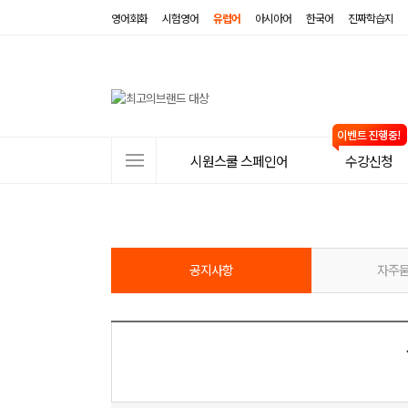
영어회화
시험영어
유럽어
아시아어
한국어
진짜학습지
사
시원스쿨 스페인어
수강신청
이
트
메
뉴
공지사항
자주묻