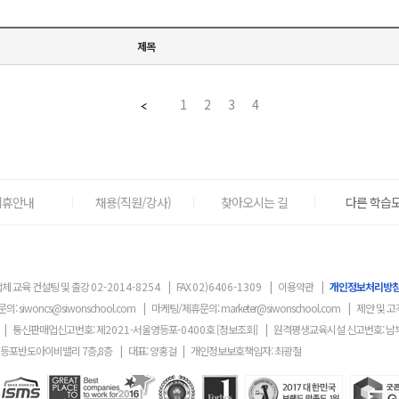
제목
1
2
3
4
제휴안내
채용(직원/강사)
찾아오시는 길
다른 학습도
체 교육 컨설팅 및 출강
02-2014-8254
|
FAX
02)6406-1309
|
이용약관
|
개인정보처리방
문의:
siwoncs@siwonschool.com
|
마케팅/제휴문의:
marketer@siwonschool.com
|
제안 및 고
|
통신판매업신고번호: 제
2021
-서울영등포
-0400
호
[정보조회]
|
원격평생교육시설 신고번호: 남
영등포반도아이비밸리 7층,8층
|
대표: 양홍걸
|
개인정보보호책임자: 최광철