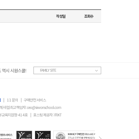
작성일
조회수
 역시 시원스쿨!
FAMILY SITE
침
|
1:1 문의
|
구매안전 서비스
객(사업)최고책임자:
ceo@siwonschool.com
부교육지원청-
414
호
|
호스팅 제공자 : ㈜KT