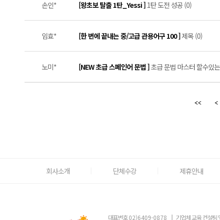
손인*
[왕초보 탈출 1탄_Yessi ]
1탄 도전 성공 (0)
임효*
[한 번에 끝내는 중/고급 관용어구 100 ]
제목 (0)
노미*
[NEW 초급 스페인어 문법 ]
초급 문법 마스터 할수있는 
회사소개
단체수강
제휴안내
대표번호
02)6409-0878
|
기업체 교육 컨설팅 