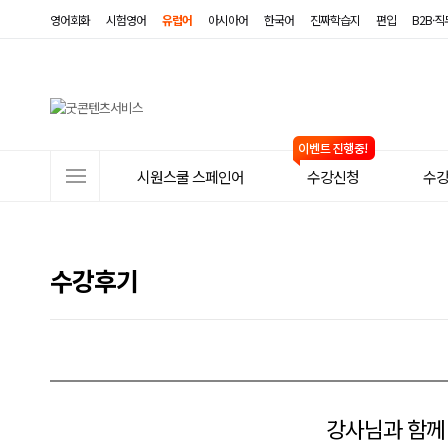
영어회화
시험영어
유럽어
아시아어
한국어
진짜학습지
편입
B2B·
사
시원스쿨 스페인어
수강신청
수
이
트
메
수강후기
뉴
강사님과 함께