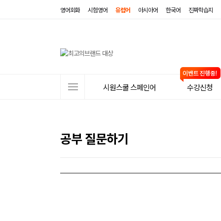
영어회화
시험영어
유럽어
아시아어
한국어
진짜학습지
사
시원스쿨 스페인어
수강신청
이
트
메
공부 질문하기
뉴