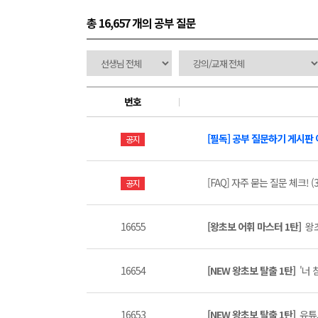
총 16,657 개
의 공부 질문
번호
[필독] 공부 질문하기 게시판
공지
[FAQ] 자주 묻는 질문 체크! (3
공지
16655
[왕초보 어휘 마스터 1탄]
왕초
16654
[NEW 왕초보 탈출 1탄]
'너 
16653
[NEW 왕초보 탈출 1탄]
유튜브