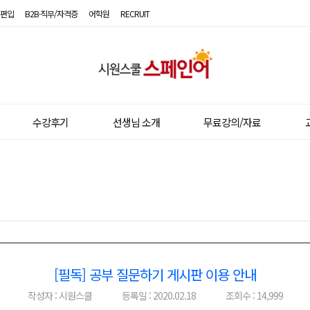
편입
B2B·직무/자격증
어학원
RECRUIT
시
원
스
수강후기
선생님 소개
무료강의/자료
쿨
스
페
인
어
[필독] 공부 질문하기 게시판 이용 안내
이전글
다음글
작성자 : 시원스쿨
등록일 : 2020.02.18
조회수 : 14,999