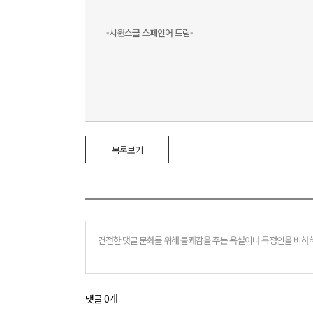
-시원스쿨 스페인어 드림-
목록보기
댓글 0개