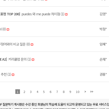
현 TOP 200]
puedes 와 me puede 차이점 (1)
김영*
l (0)
박정*
정어와의 비교 질문 (0)
임혜*
E A2]
커리큘럼 문의 (1)
손재*
추천 (1)
권홍*
1
2
3
4
5
6
7
8
9
10
부 질문하기 게시판은 수강 중인 회원님의 학습에 도움이 되고자 운영되고 있는 무료 서비스입