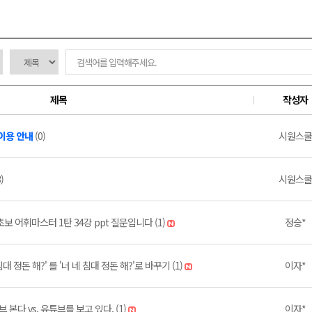
제목
작성자
 이용 안내
(0)
시원스쿨
)
시원스쿨
보 어휘마스터 1탄 34강 ppt 질문입니다 (1)
정승*
침대 정돈 해?' 를 '너 네 침대 정돈 해?'로 바꾸기 (1)
이자*
 본다 vs. 유튜브를 보고 있다. (1)
이자*