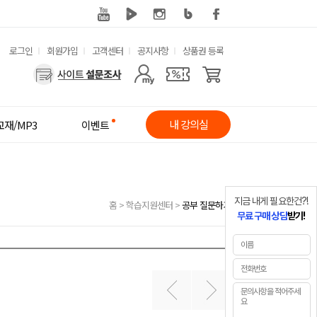
유
로그인
회원가입
고객센터
공지사항
상품권 등록
사
용
용
한
자
메
내 강의실
교재/MP3
이벤트
메
뉴
뉴
지금 내게 필요한건?!
홈
>
학습지원센터
>
공부 질문하기
무료 구매 상담
받기!