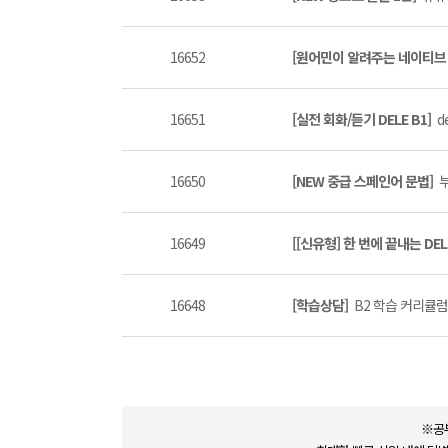
16652
[원어민이 알려주는 네이티브 표
16651
[실전 회화/듣기 DELE B1]
de
16650
[NEW 중급 스페인어 문법]
부
16649
[[신유형] 한 번에 끝내는 DEL
16648
[학습상담]
B2 학습 커리큘럼 
※공