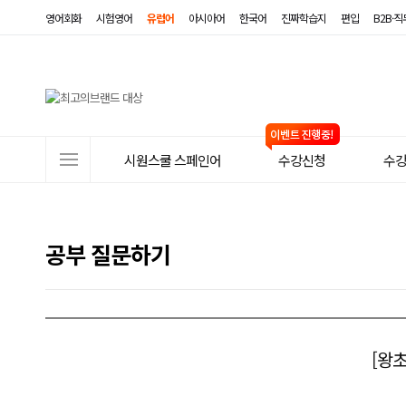
영어회화
시험영어
유럽어
아시아어
한국어
진짜학습지
편입
B2B·
사
시원스쿨 스페인어
수강신청
수
이
트
메
공부 질문하기
뉴
[왕초