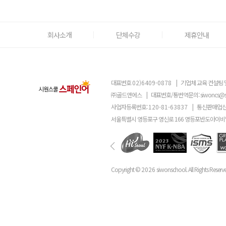
회사소개
단체수강
제휴안내
대표번호
02)6409-0878
|
기업체 교육 컨설팅 
㈜골드앤에스
|
대표번호/통번역문의:
siwoncs@
사업자등록번호:
120-81-63837
|
통신판매업신
서울특별시 영등포구 영신로 166 영등포반도아이비밸
Copyright ©
2026
siwonschool. All Rights Reserv