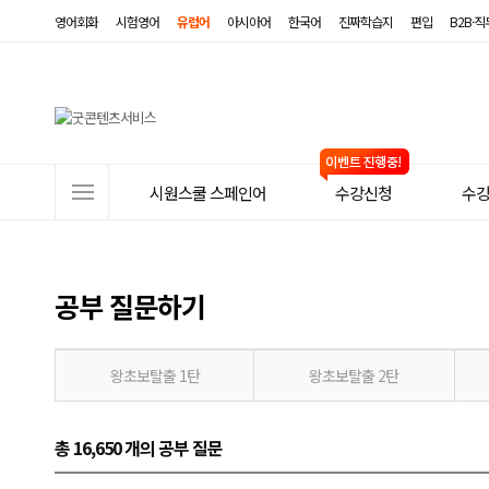
영어회화
시험영어
유럽어
아시아어
한국어
진짜학습지
편입
B2B·
사
시원스쿨 스페인어
수강신청
수
이
트
메
공부 질문하기
뉴
왕초보탈출 1탄
왕초보탈출 2탄
총 16,650 개
의 공부 질문