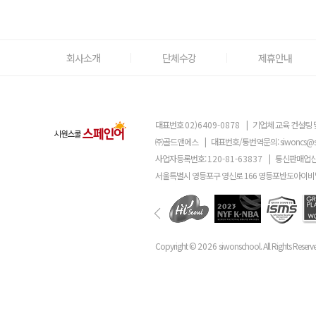
회사소개
단체수강
제휴안내
대표번호
02)6409-0878
|
기업체 교육 컨설팅 
㈜골드앤에스
|
대표번호/통번역문의:
siwoncs@
사업자등록번호:
120-81-63837
|
통신판매업신
서울특별시 영등포구 영신로 166 영등포반도아이비밸
Copyright ©
2026
siwonschool. All Rights Reserv