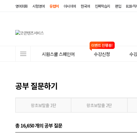
영어회화
시험영어
유럽어
아시아어
한국어
진짜학습지
편입
B2B·
사
시원스쿨 스페인어
수강신청
수
이
트
메
공부 질문하기
뉴
왕초보탈출 1탄
왕초보탈출 2탄
총 16,650 개
의 공부 질문