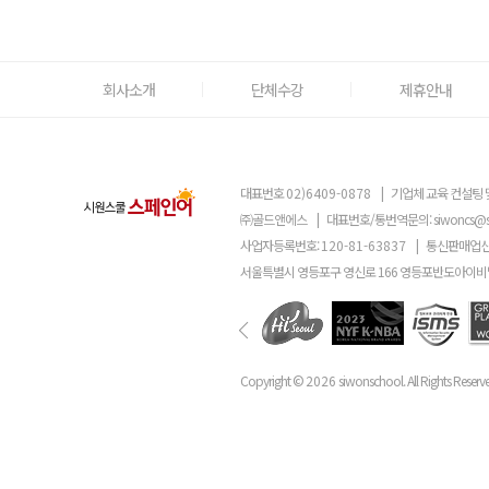
회사소개
단체수강
제휴안내
대표번호
02)6409-0878
|
기업체 교육 컨설팅 
㈜골드앤에스
|
대표번호/통번역문의:
siwoncs@
사업자등록번호:
120-81-63837
|
통신판매업신
서울특별시 영등포구 영신로 166 영등포반도아이비밸
Copyright ©
2026
siwonschool. All Rights Reserv