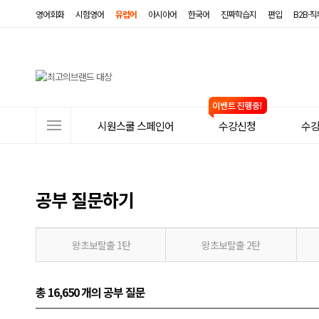
영어회화
시험영어
유럽어
아시아어
한국어
진짜학습지
편입
B2B·
사
시원스쿨 스페인어
수강신청
수
이
트
메
공부 질문하기
뉴
왕초보탈출 1탄
왕초보탈출 2탄
총 16,650 개
의 공부 질문