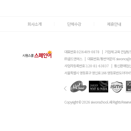
회사소개
단체수강
제휴안내
대표번호
02)6409-0878
|
기업체 교육 컨설팅 
㈜골드앤에스
|
대표번호/통번역문의:
siwoncs@
사업자등록번호:
120-81-63837
|
통신판매업신
서울특별시 영등포구 영신로 166 영등포반도아이비밸
Copyright ©
2026
siwonschool. All Rights Reserv