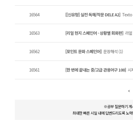
16564
[[신유형] 실전 독해/작문 DELE A2]
Texto
16563
[리얼 현지 스페인어 - 상황별 회화편]
리얼 
16562
[포인트 문화 스페인어]
문장해석 (1)
16561
[한 번에 끝내는 중/고급 관용어구 100]
시제
※공부 질문하기 게
최대한 빠른 시일 내에 답변드리도록 노력